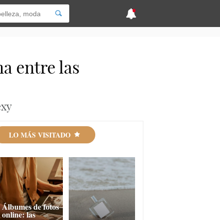
a entre las
exy
LO MÁS VISITADO
Álbumes de fotos
online: las