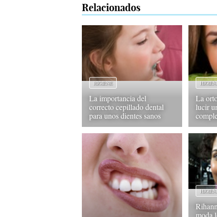
Relacionados
HIGIENE
HIGIEN
La importancia del
La orto
correcto cepillado dental
lucir u
para unos dientes sanos
comple
HIGIEN
Rihann
moda l