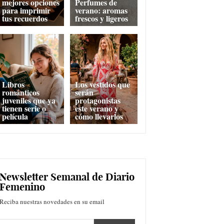
mejores opciones
Perfumes de
para imprimir
verano: aromas
tus recuerdos
frescos y ligeros
Libros
Los vestidos que
románticos
serán
juveniles que ya
protagonistas
tienen serie o
este verano y
película
cómo llevarlos
Newsletter Semanal de Diario
Femenino
Reciba nuestras novedades en su email