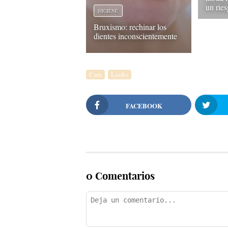
un ries
HIGIENE
Bruxismo: rechinar los
dientes inconscientemente
Cara
Looks
FACEBOOK
0 Comentarios