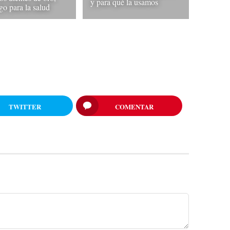
y para qué la usamos
go para la salud
TWITTER
COMENTAR