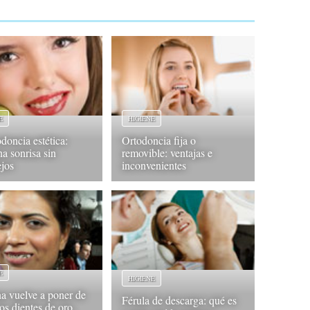
E
HIGIENE
doncia estética:
Ortodoncia fija o
na sonrisa sin
removible: ventajas e
jos
inconvenientes
E
HIGIENE
a vuelve a poner de
Férula de descarga: qué es
os dientes de oro,