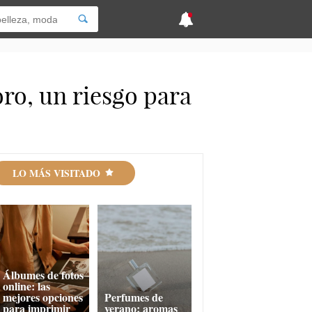
ro, un riesgo para
LO MÁS VISITADO
Álbumes de fotos
online: las
mejores opciones
Perfumes de
para imprimir
verano: aromas