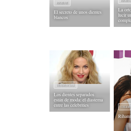
HIGIEN
HIGIENE
La orto
El secreto de unos dientes
lucir u
blancos
comple
TENDENCIAS
Los dientes separados
están de moda: el diastema
entre las celebrities
CELEB
Rihan