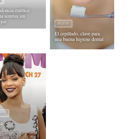
E
doncia estética:
na sonrisa sin
jos
HIGIENE
El cepillado, clave para
una buena higiene dental
RITY
na