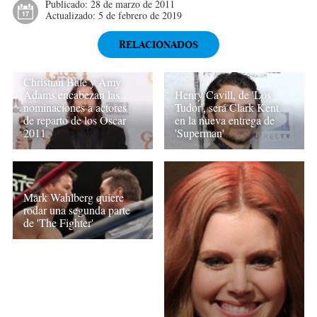
Publicado:
28 de marzo de 2011
Actualizado:
5 de febrero de 2019
RELACIONADOS
Christian Bale y Amy
Adams encabezan las
Henry Cavill, de 'Los
nominaciones a actores
Tudor', será Clark Kent
de reparto de los Oscar
en la nueva entrega de
2011
'Superman'
Mark Wahlberg quiere
rodar una segunda parte
de 'The Fighter'