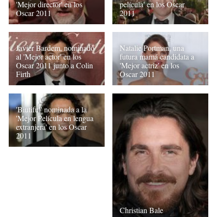
'Mejor director' en los
película' en los Oscar
Oscar 2011
2011
Javier Bardem, nominado
Natalie Portman, una
al 'Mejor actor' en los
futura mamá candidata a
Oscar 2011 junto a Colin
'Mejor actriz' en los
Firth
Oscar 2011
'Biutiful' nominada a la
'Mejor Película en lengua
extranjera' en los Oscar
2011
Christian Bale