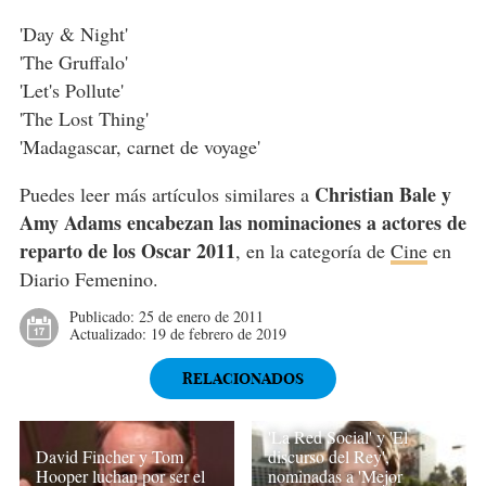
'Day & Night'
'The Gruffalo'
'Let's Pollute'
'The Lost Thing'
'Madagascar, carnet de voyage'
Christian Bale y
Puedes leer más artículos similares a
Amy Adams encabezan las nominaciones a actores de
reparto de los Oscar 2011
, en la categoría de
Cine
en
Diario Femenino.
Publicado:
25 de enero de 2011
Actualizado:
19 de febrero de 2019
RELACIONADOS
'La Red Social' y 'El
David Fincher y Tom
discurso del Rey',
Hooper luchan por ser el
nominadas a 'Mejor