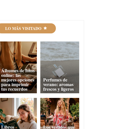
LO MÁS VISITADO
Álbumes de fotos
online: las
mejores opciones
Perfumes de
para imprimir
verano: aromas
tus recuerdos
frescos y ligeros
Libros
Los vestidos que