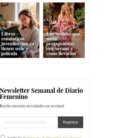
Libros
Los vestidos que
románticos
serán
juveniles que ya
protagonistas
tienen serie o
este verano y
película
cómo llevarlos
Newsletter Semanal de Diario
Femenino
Reciba nuestras novedades en su email
Acepto las
Preferencias de privacidad
,
Condiciones