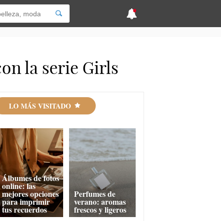
on la serie Girls
LO MÁS VISITADO
Álbumes de fotos
online: las
mejores opciones
Perfumes de
para imprimir
verano: aromas
tus recuerdos
frescos y ligeros