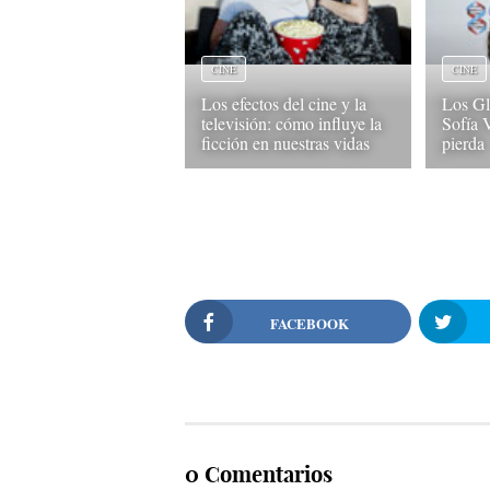
CINE
CINE
Los efectos del cine y la
Los Gl
televisión: cómo influye la
Sofía 
ficción en nuestras vidas
pierda
FACEBOOK
0 Comentarios