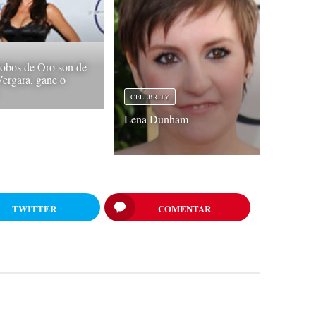
obos de Oro son de
Vergara, gane o
CELEBRITY
Lena Dunham
TWITTER
COMENTAR