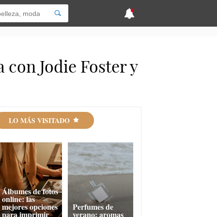
 con Jodie Foster y
LO MÁS VISITADO
Álbumes de fotos
online: las
mejores opciones
Perfumes de
para imprimir
verano: aromas