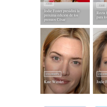
CINE
CINE
Jodie Foster presidirá la
Recta 
próxima edición de los
para l
premios César
CELEBRITY
CELEB
Kate Winslet
Jodie 