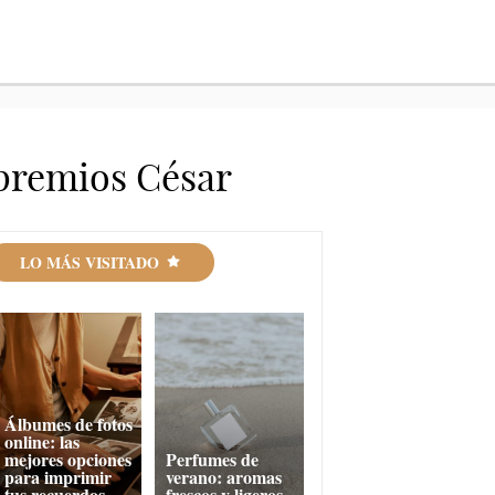
 premios César
LO MÁS VISITADO
Álbumes de fotos
online: las
mejores opciones
Perfumes de
para imprimir
verano: aromas
tus recuerdos
frescos y ligeros