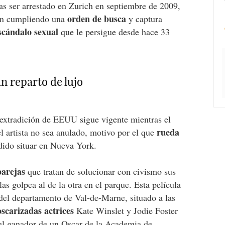
ras ser arrestado en Zurich en septiembre de 2009,
orden de busca
ión cumpliendo una
y captura
scándalo sexual
que le persigue desde hace 33
un reparto de lujo
e extradición de EEUU sigue vigente mientras el
rueda
el artista no sea anulado, motivo por el que
dido situar en Nueva York.
parejas
que tratan de solucionar con civismo sus
las golpea al de la otra en el parque. Esta película
 del departamento de Val-de-Marne, situado a las
oscarizadas actrices
Kate Winslet y Jodie Foster
l ganador de un
Oscar de la Academia de