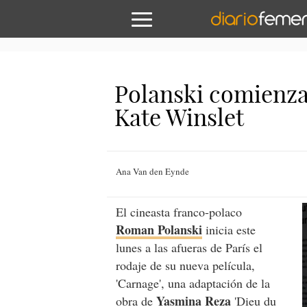
Polanski comienza 
Kate Winslet
Ana Van den Eynde
El cineasta franco-polaco
Roman Polanski
inicia este
lunes a las afueras de París el
rodaje de su nueva película,
'Carnage', una adaptación de la
Yasmina Reza
obra de
'Dieu du