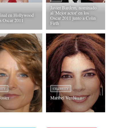
Javier Bardem, nominado
al 'Mejor actor' en los
final en Hollywood
Oscar 2011 junto a Colin
os Oscar 2011
Firth
RITY
CELEBRITY
Foster
Maribel Verdú