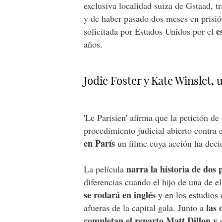
exclusiva localidad suiza de Gstaad, t
y de haber pasado dos meses en pris
e
solicitada por Estados Unidos por el
años.
Jodie Foster y Kate Winslet, 
'Le Parisien' afirma que la petición d
procedimiento judicial abierto contra 
en París
un filme cuya acción ha deci
narra la historia de dos 
La película
diferencias cuando el hijo de una de el
se rodará en inglés
y en los estudios
las 
afueras de la capital gala. Junto a
completan el reparto
Matt Dillon
y
e