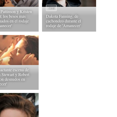
CINE
 Pattinson y Kristen
t: los besos más
Dakota Fanning, de
nados en el rodaje
cachondeo durante el
anecer'
rodaje de 'Amanecer'
actante escena de
n Stewart y Robert
son desnudos en
cer'