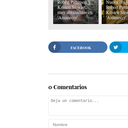
Robert Pattinson y
Nueva imag
Kristen Stewart,
Robert Patt
muy abrazaditos en
Kristen Ste
'Amanecer'
'Amanecer'
FACEBOOK
0 Comentarios