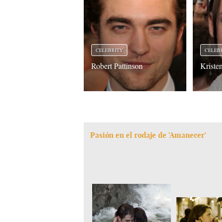
CELEBRITY
CELEB
Robert Pattinson
Kriste
Pasión en el rodaje de 'Amanecer'