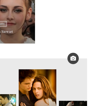
RITY
n Stewart