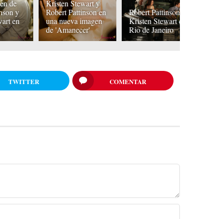
en de
Kristen Stewart y
inson y
Robert Pattinson en
Robert Pattinson y
Ro
wart en
una nueva imagen
Kristen Stewart en
K
de 'Amanecer'
Rio de Janeiro
r
TWITTER
COMENTAR