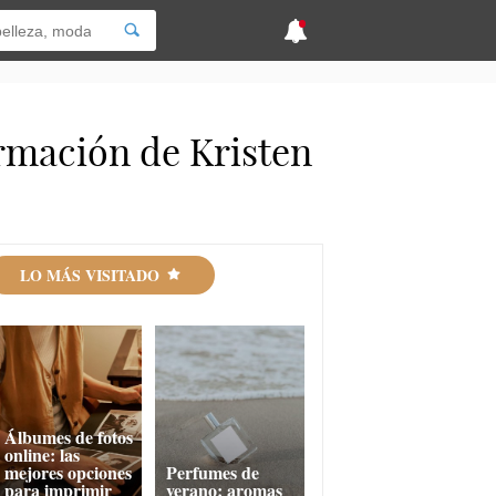
ormación de Kristen
LO MÁS VISITADO
Álbumes de fotos
online: las
mejores opciones
Perfumes de
para imprimir
verano: aromas