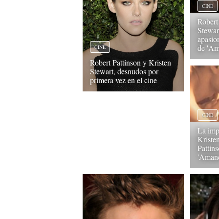
CINE
Robert
Stewar
apasio
de 'Am
CINE
Robert Pattinson y Kristen
Stewart, desnudos por
primera vez en el cine
CINE
La imp
Kriste
Pattin
'Amane