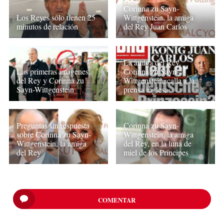
Corinna zu Sayn-
Los Reyes sólo tienen 25
Wittgenstein, la amiga
minutos de relación
del Rey Juan Carlos
La amiga del Rey,
Las primeras imágenes
Corinna zu Sayn-
del Rey y Corinna zu
Wittgenstein, calla a la
Sayn-Wittgenstein
prensa inglesa
Preguntas sin respuesta
Corinna zu Sayn-
sobre Corinna zu Sayn-
Wittgenstein, la amiga
Wittgenstein, la amiga
del Rey, en la luna de
del Rey
miel de los Príncipes
COMENTAR