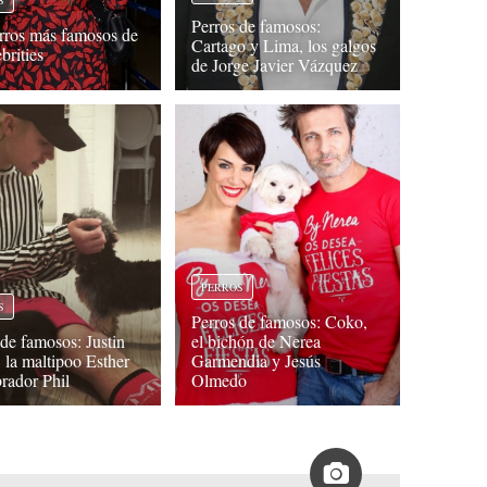
S
Perros de famosos:
rros más famosos de
Cartago y Lima, los galgos
ebrities
de Jorge Javier Vázquez
PERROS
S
Perros de famosos: Coko,
 de famosos: Justin
el bichón de Nerea
, la maltipoo Esther
Garmendia y Jesús
brador Phil
Olmedo