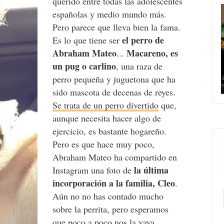
querido entre todas las adolescentes
españolas y medio mundo más.
Pero parece que lleva bien la fama.
el perro de
Es lo que tiene ser
Abraham Mateo
Macareno, es
...
un pug o carlino
, una raza de
perro pequeña y juguetona que ha
sido mascota de decenas de reyes.
Se trata de un perro divertido
que,
aunque necesita hacer algo de
ejercicio, es bastante hogareño.
Pero es que hace muy poco,
Abraham Mateo ha compartido en
la última
Instagram una foto de
incorporación a la familia, Cleo
.
Aún no no has contado mucho
sobre la perrita, pero esperamos
que poco a poco nos la vaya