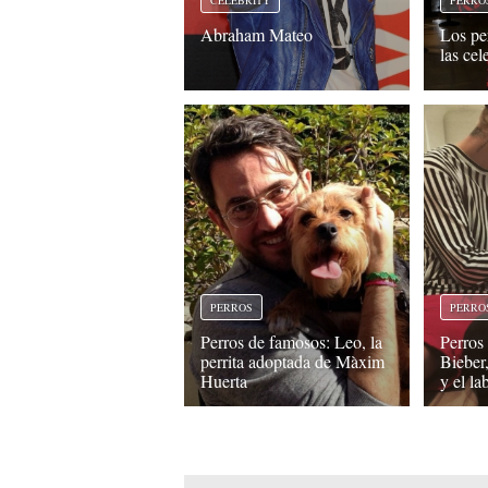
CELEBRITY
PERRO
Abraham Mateo
Los pe
las cel
PERROS
PERRO
Perros de famosos: Leo, la
Perros
perrita adoptada de Màxim
Bieber
Huerta
y el la