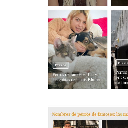
PERRO
PERROS
Perros
Perros de famosos: Lía y
Frick, 
las gatitas de Thais Blume
de Jim
Nombres de perros de famosos: las mas