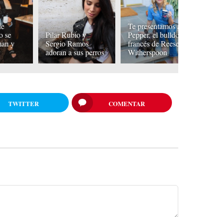
de
Te presentamos a
L
o se
Pilar Rubio y
Pepper, el bulldog
p
man y
Sergio Ramos
francés de Reese
L
adoran a sus perros
Witherspoon
J
TWITTER
COMENTAR