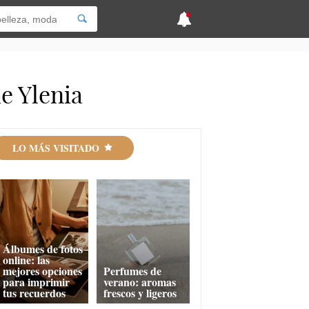
e Ylenia
LO MÁS VISITADO
Álbumes de fotos
online: las
mejores opciones
Perfumes de
para imprimir
verano: aromas
tus recuerdos
frescos y ligeros