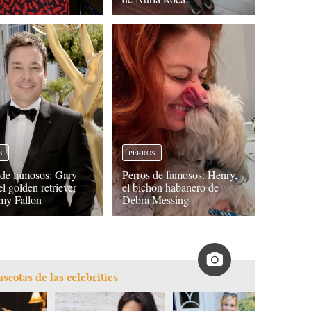
S
PERROS
 de famosos: Gary
Perros de famosos: Henry,
el golden retriever
el bichón habanero de
my Fallon
Debra Messing
cotas de las celebrities