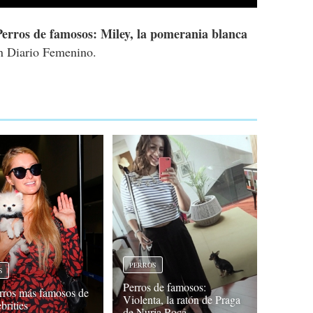
Perros de famosos: Miley, la pomerania blanca
 Diario Femenino.
PERROS
S
Perros de famosos:
rros más famosos de
Violenta, la ratón de Praga
ebrities
de Nuria Roca