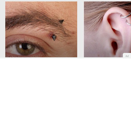
Ad
Piercings dolorosos: Piercing en
Piercings dolorosos: Pi
la ceja
el cartílago
Cara
Cuerpo
Piel
Tatuajes
COMENTAR