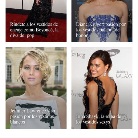
Ríndete a los vestidos de
Diane Kruger: pasión por
encaje como Beyoncé, la
los vestidos palabra de
diva del pop
honor
Jennifer Lawrence y su
pasión por los vestidos
Irina Shayk, la reina de
blancos
los vestidos sexys