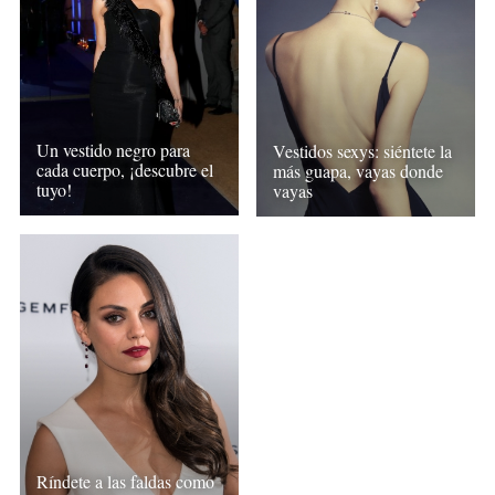
Un vestido negro para
Vestidos sexys: siéntete la
cada cuerpo, ¡descubre el
más guapa, vayas donde
tuyo!
vayas
Ríndete a las faldas como