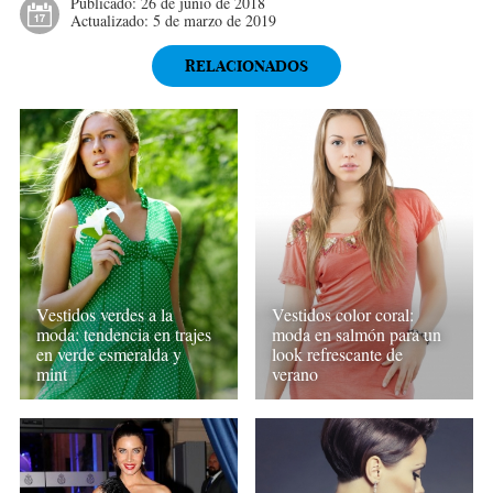
Publicado:
26 de junio de 2018
Actualizado:
5 de marzo de 2019
RELACIONADOS
Vestidos verdes a la
Vestidos color coral:
moda: tendencia en trajes
moda en salmón para un
en verde esmeralda y
look refrescante de
mint
verano