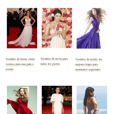
Vestidos de novia para
Vestidos de fiesta: cómo
Vestidos de noche: los
todos los gustos
vestirse para una gala o
mejores trajes para
evento
momentos especiales