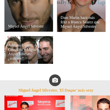
Dani Martín hace más
feliz a Blanca Suárez que
Miguel Ángel Silvestre
Miguel Ángel Silvestre
Adriana Ugarte, Álex
González y Miguel
Ángel Silvestre,
¿solteros?
Miguel Ángel Silvestre, 'El Duque' más sexy