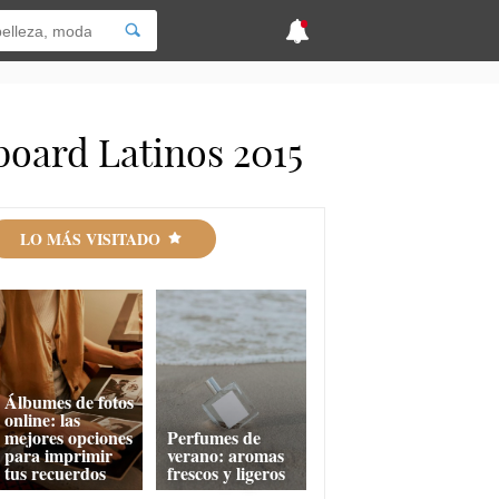
lboard Latinos 2015
LO MÁS VISITADO
Álbumes de fotos
online: las
mejores opciones
Perfumes de
para imprimir
verano: aromas
tus recuerdos
frescos y ligeros