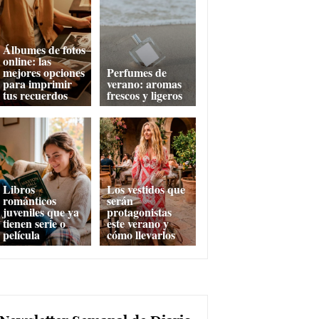
Álbumes de fotos
online: las
mejores opciones
Perfumes de
para imprimir
verano: aromas
tus recuerdos
frescos y ligeros
Libros
Los vestidos que
románticos
serán
juveniles que ya
protagonistas
tienen serie o
este verano y
película
cómo llevarlos