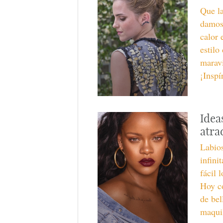
Que la
damos 
calor 
estilo
maravi
¡Inspí
Idea
atra
Labios
infini
fácil 
Hoy c
de bel
maquil