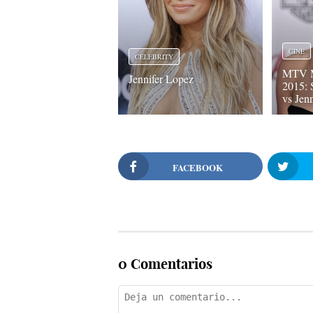
CINE
CELEBRITY
MTV M
Jennifer Lopez
2015: 
vs Jen
FACEBOOK
0 Comentarios