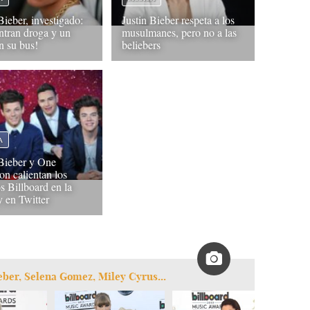
Bieber, investigado:
Justin Bieber respeta a los
ntran droga y un
musulmanes, pero no a las
n su bus!
beliebers
A
 Bieber y One
on calientan los
s Billboard en la
en Twitter
ieber, Selena Gomez, Miley Cyrus...