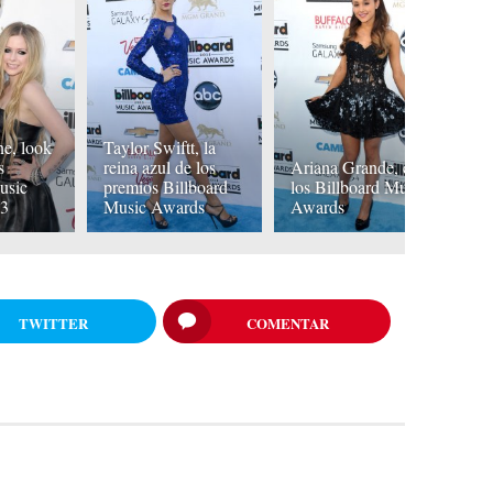
ne, look
Taylor Swiftt, la
J
s
reina azul de los
Ariana Grande, en
en
usic
premios Billboard
los Billboard Music
B
13
Music Awards
Awards
A
TWITTER
COMENTAR