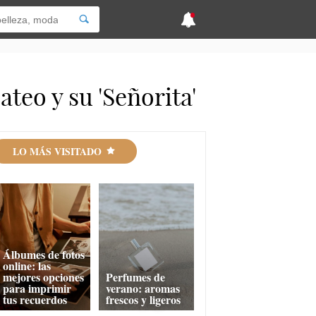
teo y su 'Señorita'
LO MÁS VISITADO
Álbumes de fotos
online: las
mejores opciones
Perfumes de
para imprimir
verano: aromas
tus recuerdos
frescos y ligeros