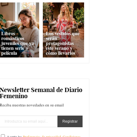
Libros
Los vestidos que
románticos
serán
juveniles que ya
protagonistas
tienen serie o
este verano y
película
cómo llevarlos
Newsletter Semanal de Diario
Femenino
Reciba nuestras novedades en su email
Acepto las
Preferencias de privacidad
,
Condiciones