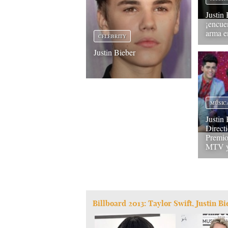
Justin 
¡encue
arma e
CELEBRITY
Justin Bieber
MÚSIC
Justin
Directi
Premio
MTV y 
Billboard 2013: Taylor Swift, Justin B