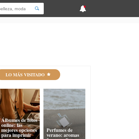
LO MÁS VISITADO
Álbumes de fotos
online: las
mejores opciones
Perfumes de
para imprimir
verano: aromas