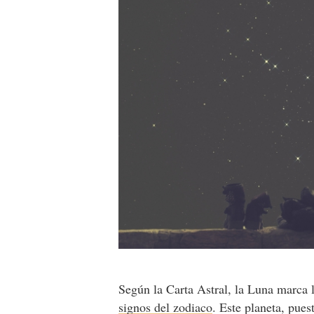
Según la Carta Astral, la Luna marca
signos del zodiaco
. Este planeta, pues