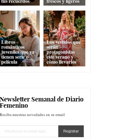
tus recuerdos
frescos y ligeros
Libros
Los vestidos que
románticos
serán
juveniles que ya
protagonistas
tienen serie o
este verano y
película
cómo llevarlos
Newsletter Semanal de Diario
Femenino
Reciba nuestras novedades en su email