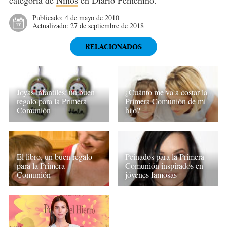
categoría de
Niños
en Diario Femenino.
Publicado:
4 de mayo de 2010
Actualizado:
27 de septiembre de 2018
RELACIONADOS
Joyas infantiles: un buen
¿Cuánto me va a costar la
regalo para la Primera
Primera Comunión de mi
Comunión
hijo?
El libro, un buen regalo
Peinados para la Primera
para la Primera
Comunión inspirados en
Comunión
jóvenes famosas