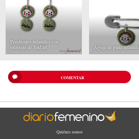
Pendientes infantiles con
mensaje de Joid'art
Aguja de plata infantil 
COMENTAR
Quiénes somos