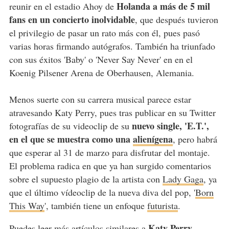
Holanda a más de 5 mil
reunir en el estadio Ahoy de
fans en un concierto inolvidable
, que después tuvieron
el privilegio de pasar un rato más con él, pues pasó
varias horas firmando autógrafos. También ha triunfado
con sus éxitos 'Baby' o 'Never Say Never' en en el
Koenig Pilsener Arena de Oberhausen, Alemania.
Menos suerte con su carrera musical parece estar
atravesando Katy Perry, pues tras publicar en su Twitter
nuevo single, 'E.T.',
fotografías de su videoclip de su
en el que se muestra como una
alienígena
, pero habrá
que esperar al 31 de marzo para disfrutar del montaje.
El problema radica en que ya han surgido comentarios
sobre el supuesto plagio de la artista con
Lady Gaga
, ya
que el último vídeoclip de la nueva diva del pop, '
Born
This Way
', también tiene un enfoque
futurista
.
Katy Perry,
Puedes leer más artículos similares a