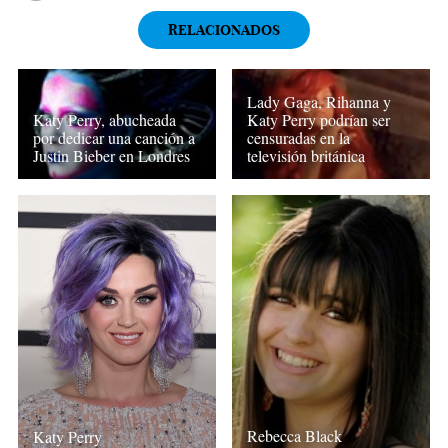
RELACIONADOS
Lady Gaga, Rihanna y
Katy Perry, abucheada
Katy Perry podrían ser
por dedicar una canción a
censuradas en la
Justin Bieber en Londres
televisión británica
Rebecca Black
Katy Perry