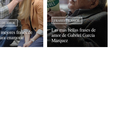
FRASES DE AMOR
S DE AMOR
Las más bellas frases de
 mejores frases de
amor de Gabriel García
ara enamorar
Márquez