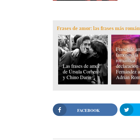
Frases de amor: las frases más román
Frases de a
famosos: la
romántica
Las frases de amor
declaración
de Úrsula Corberó
Fernández 
y Chino Darín
Adrián Ro
FACEBOOK