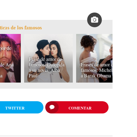
ticas de los famosos
mor de
F
Frase de amor de
f
 de Ana
famosos: Dulceida
Frases de amor de
L
a
a su novia, Alba
famosos: Michelle
Pu
ma
Paul
a Barak Obama
b
TWITTER
COMENTAR