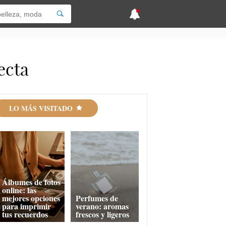
ecta
LO MÁS VISITADO
Álbumes de fotos
online: las
mejores opciones
Perfumes de
para imprimir
verano: aromas
tus recuerdos
frescos y ligeros