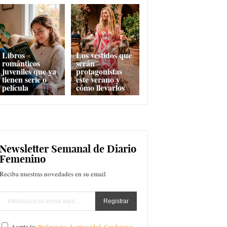
Libros
Los vestidos que
románticos
serán
juveniles que ya
protagonistas
tienen serie o
este verano y
película
cómo llevarlos
Newsletter Semanal de Diario
Femenino
Reciba nuestras novedades en su email
Acepto las
Preferencias de privacidad
,
Condiciones