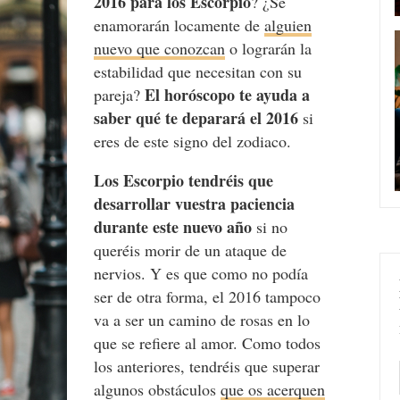
2016 para los Escorpio
? ¿Se
enamorarán locamente de
alguien
nuevo que conozcan
o lograrán la
estabilidad que necesitan con su
El horóscopo te ayuda a
pareja?
saber qué te deparará el 2016
si
eres de este signo del zodiaco.
Los Escorpio tendréis que
desarrollar vuestra paciencia
durante este nuevo año
si no
queréis morir de un ataque de
nervios. Y es que como no podía
ser de otra forma, el 2016 tampoco
va a ser un camino de rosas en lo
que se refiere al amor. Como todos
los anteriores, tendréis que superar
algunos obstáculos
que os acerquen