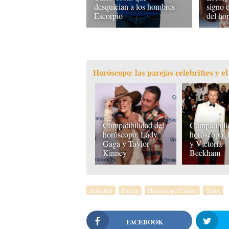
desquician a los hombres
signo 
Escorpio
del ho
Horóscopo: las parejas celebrities y el
Compatibilidad del
Compatibili
horóscopo: Lady
horóscopo:
Gaga y Taylor
y Victoria
Kinney
Beckham
Amistad
Pareja
Horóscopo Chino
Tarot
FACEBOOK