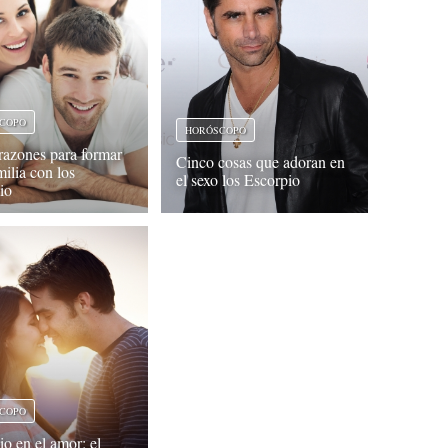
COPO
HORÓSCOPO
razones para formar
Cinco cosas que adoran en
milia con los
el sexo los Escorpio
io
COPO
io en el amor: el