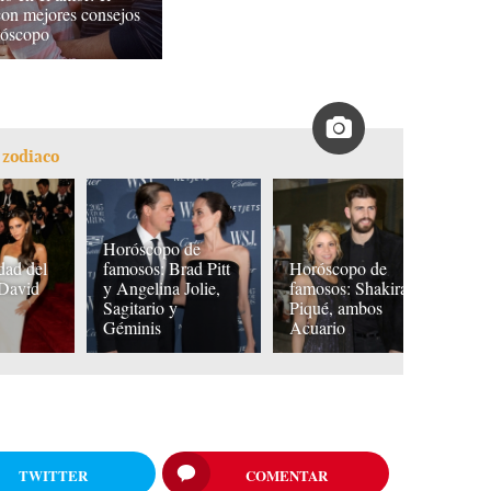
con mejores consejos
róscopo
 zodiaco
Horóscopo de
dad del
famosos: Brad Pitt
Horóscopo de
H
 David
y Angelina Jolie,
famosos: Shakira y
f
Sagitario y
Piqué, ambos
es
Géminis
Acuario
Sa
TWITTER
COMENTAR