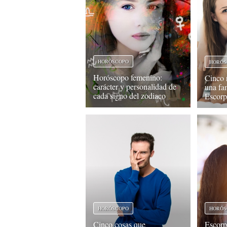
HORÓSCOPO
HORÓS
Horóscopo femenino:
Cinco 
carácter y personalidad de
una fa
cada signo del zodiaco
Escorp
HORÓSCOPO
HORÓS
Cinco cosas que
Escorp