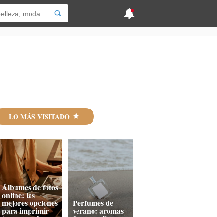
LO MÁS VISITADO
Álbumes de fotos
online: las
mejores opciones
Perfumes de
para imprimir
verano: aromas