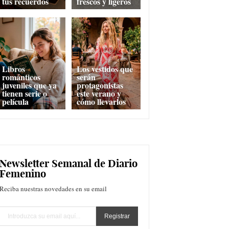
tus recuerdos
frescos y ligeros
Libros
Los vestidos que
románticos
serán
juveniles que ya
protagonistas
tienen serie o
este verano y
película
cómo llevarlos
Newsletter Semanal de Diario
Femenino
Reciba nuestras novedades en su email