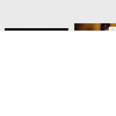
Ad
El Teatro Samuel Goldywn antes
de las nominaciones de los Oscar
Cheryl Boone, durante 
2014
nominaciones de los O
COMENTAR