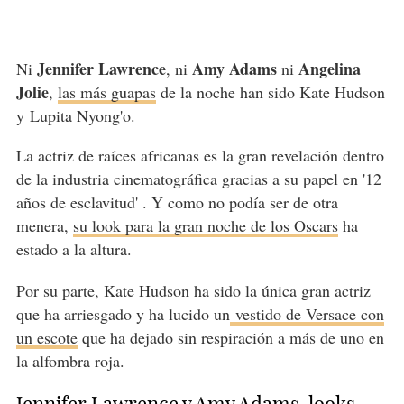
Jennifer Lawrence
Amy Adams
Angelina
Ni
, ni
ni
Jolie
,
las más guapas
de la noche han sido Kate Hudson
y Lupita Nyong'o.
La actriz de raíces africanas es la gran revelación dentro
de la industria cinematográfica gracias a su papel en '12
años de esclavitud' . Y como no podía ser de otra
menera,
su look para la gran noche de los Oscars
ha
estado a la altura.
Por su parte, Kate Hudson ha sido la única gran actriz
que ha arriesgado y ha lucido un
vestido de Versace con
un escote
que ha dejado sin respiración a más de uno en
la alfombra roja.
Jennifer Lawrence y Amy Adams, looks