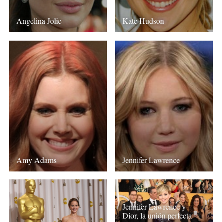
Angelina Jolie
Kate Hudson
Amy Adams
Jennifer Lawrence
Jennifer Lawrence y
Dior, la unión perfecta