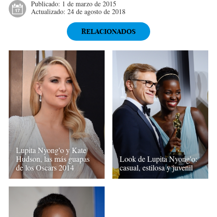
Publicado:
1 de marzo de 2015
Actualizado:
24 de agosto de 2018
RELACIONADOS
Lupita Nyong'o y Kate
Hudson, las más guapas
Look de Lupita Nyong'o:
de los Oscars 2014
casual, estilosa y juvenil