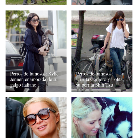
Perros de famosos: Kylie
Perros de famosos:
Jenner, enamorada de su
Úrsula Corberó y Lolita,
galgo italiano
su perrita Shih Tzu