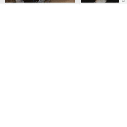
Ad
Baloo es el Poodle toy del
Los perros de Demi Lo
futbolista Sergi Roberto
llaman Batman y Cinde
COMENTAR
Quiénes somos
Cookies
Política de privacidad
Aviso Legal