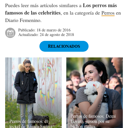
Los perros más
Puedes leer más artículos similares a
famosos de las celebrities
, en la categoría de
Perros
en
Diario Femenino.
Publicado:
18 de marzo de 2016
Actualizado:
24 de agosto de 2018
RELACIONADOS
Perros de famosos: Demi
Perros de famosos: el
Lovato, pasión por su
teckel de Blanca Suárez
bichón maltés