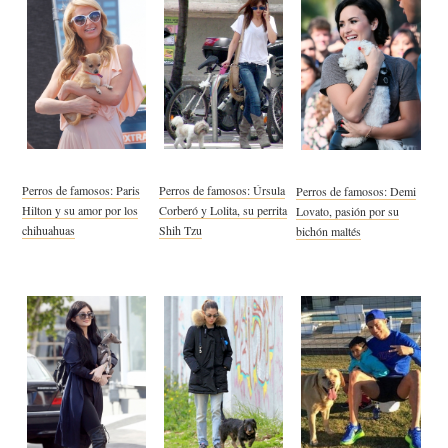
Perros de famosos: Paris
Perros de famosos: Úrsula
Perros de famosos: Demi
Hilton y su amor por los
Corberó y Lolita, su perrita
Lovato, pasión por su
chihuahuas
Shih Tzu
bichón maltés