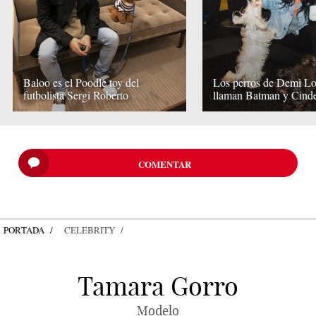
Baloo es el Poodle toy del
Los perros de Demi Lo
futbolista Sergi Roberto
llaman Batman y Cinde
COMENTAR
PORTADA
CELEBRITY
Tamara Gorro
Modelo