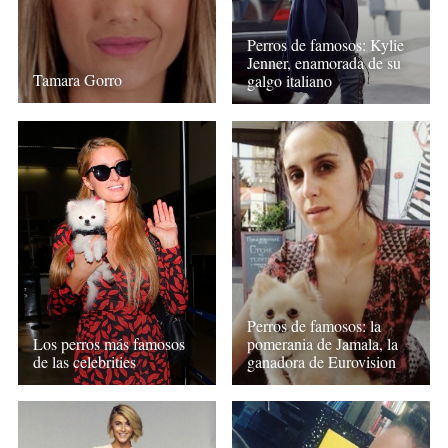
Perros de famosos: Kylie
Jenner, enamorada de su
Tamara Gorro
galgo italiano
Perros de famosos: la
Los perros más famosos
pomerania de Jamala, la
de las celebrities
ganadora de Eurovision