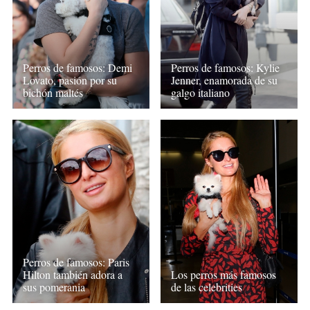
Perros de famosos: Demi
Perros de famosos: Kylie
Lovato, pasión por su
Jenner, enamorada de su
bichón maltés
galgo italiano
Perros de famosos: Paris
Hilton también adora a
Los perros más famosos
sus pomerania
de las celebrities