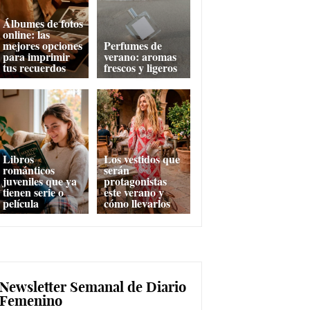
Álbumes de fotos
online: las
mejores opciones
Perfumes de
para imprimir
verano: aromas
tus recuerdos
frescos y ligeros
Libros
Los vestidos que
románticos
serán
juveniles que ya
protagonistas
tienen serie o
este verano y
película
cómo llevarlos
Newsletter Semanal de Diario
Femenino