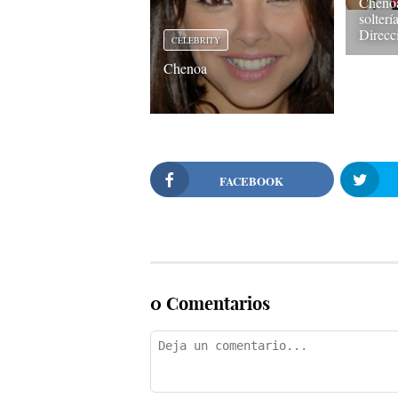
Chenoa
solter
Direcc
CELEBRITY
Chenoa
FACEBOOK
0 Comentarios