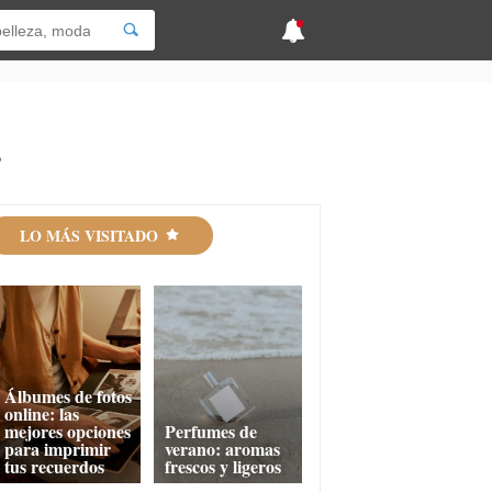
s
LO MÁS VISITADO
Álbumes de fotos
online: las
mejores opciones
Perfumes de
para imprimir
verano: aromas
tus recuerdos
frescos y ligeros