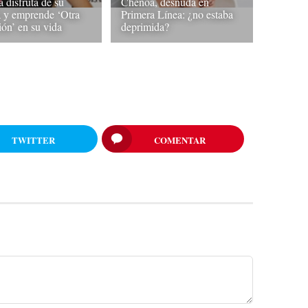
 disfruta de su
Chenoa, desnuda en
ía y emprende ‘Otra
Primera Línea: ¿no estaba
ión’ en su vida
deprimida?
TWITTER
COMENTAR