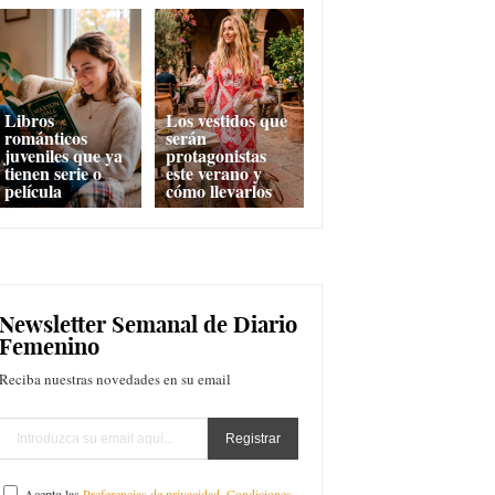
Libros
Los vestidos que
románticos
serán
juveniles que ya
protagonistas
tienen serie o
este verano y
película
cómo llevarlos
Newsletter Semanal de Diario
Femenino
Reciba nuestras novedades en su email
Acepto las
Preferencias de privacidad
,
Condiciones