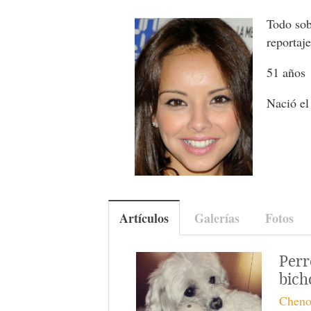
Todo sob
reportaj
51 años
Nació el
Artículos
Galerías
Fotos
Perr
bich
Chenoa