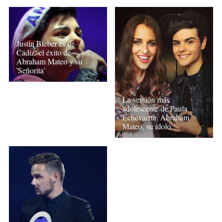
Justin Bieber es de
Cádiz: el éxito de
Abraham Mateo y su
'Señorita'
La versión más
adolescente de Paula
Echevarría: Abraham
Mateo, su ídolo