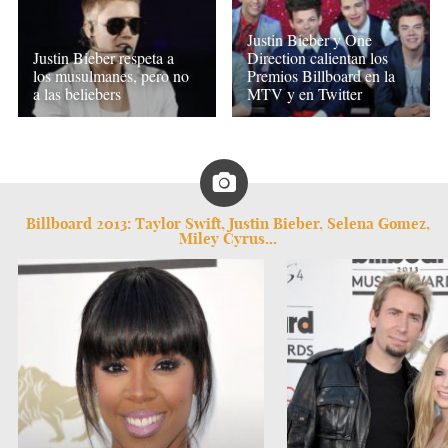
Justin Bieber y One
Justin Bieber respeta a
Direction calientan los
los musulmanes, pero no
Premios Billboard en la
a las beliebers
MTV y en Twitter
Billboard 2013: Taylor Swift, Justin Bieber, Selena Gomez,
Miley Cyrus...