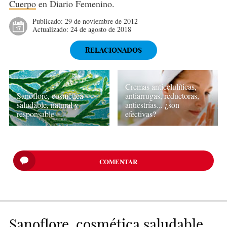
Cuerpo
en Diario Femenino.
Publicado:
29 de noviembre de 2012
Actualizado:
24 de agosto de 2018
RELACIONADOS
Cremas anticelulíticas,
Sanoflore, cosmética
antiarrugas, reductoras,
saludable, natural y
antiestrías... ¿son
responsable
efectivas?
COMENTAR
Sanoflore, cosmética saludable,