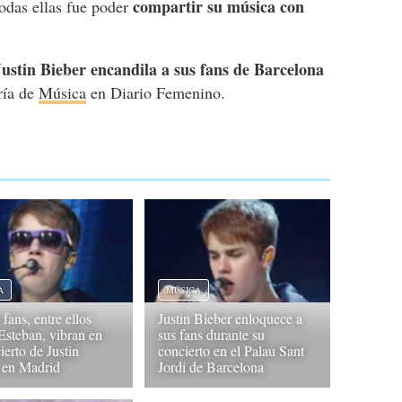
compartir su música con
odas ellas fue poder
Justin Bieber encandila a sus fans de Barcelona
oría de
Música
en Diario Femenino.
A
MÚSICA
fans, entre ellos
Justin Bieber enloquece a
Esteban, vibran en
sus fans durante su
ierto de Justin
concierto en el Palau Sant
 en Madrid
Jordi de Barcelona