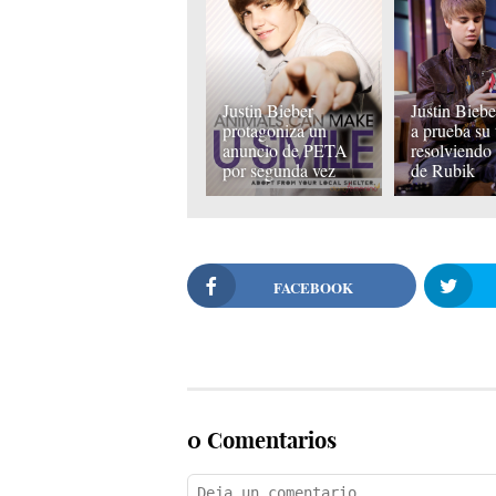
Justin Bieber
Justin Bieb
protagoniza un
a prueba su 
anuncio de PETA
resolviendo
por segunda vez
de Rubik
FACEBOOK
0 Comentarios