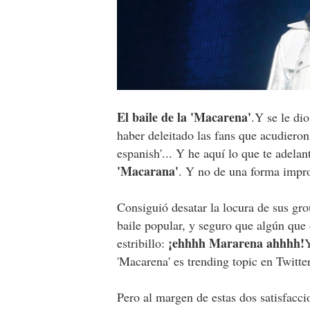
El baile de la 'Macarena'
.Y se le dio
haber deleitado las fans que acudieron
espanish'... Y he aquí lo que te adel
'Macarana'
. Y no de una forma impro
Consiguió desatar la locura de sus gr
baile popular, y seguro que algún que
¡ehhhh Mararena ahhhh!
estribillo:
Y
'Macarena' es trending topic en Twitter
Pero al margen de estas dos satisfacci