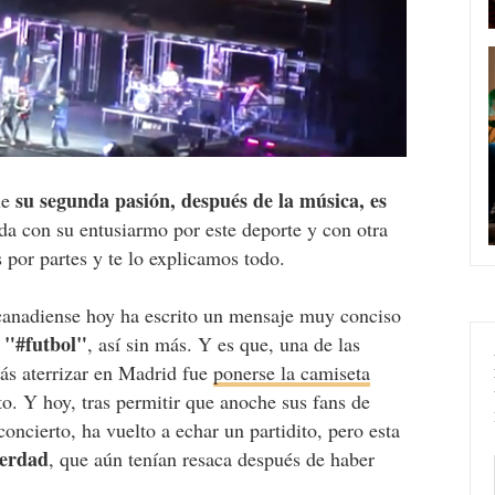
su segunda pasión, después de la música, es
ue
da con su entusiarmo por este deporte y con otra
 por partes y te lo explicamos todo.
 canadiense hoy ha escrito un mensaje muy conciso
g "#futbol"
, así sin más. Y es que, una de las
ás aterrizar en Madrid fue
ponerse la camiseta
to. Y hoy, tras permitir que anoche sus fans de
oncierto, ha vuelto a echar un partidito, pero esta
verdad
, que aún tenían resaca después de haber