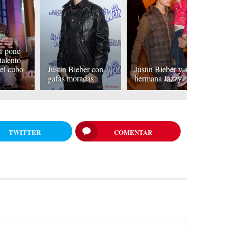
er pone
Ju
talento
p
 el cubo
Justin Bieber con
Justin Bieber y su
pe
gafas moradas
hermana Jazzy
Á
TWITTER
COMENTAR