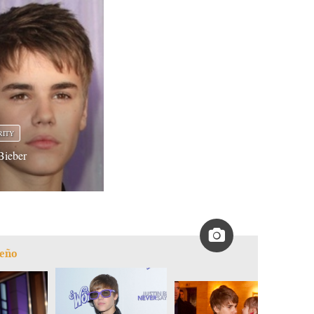
RITY
 Bieber
ueño