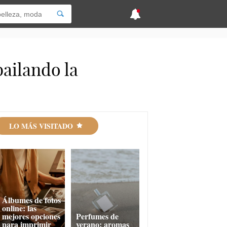
bailando la
LO MÁS VISITADO
Álbumes de fotos
online: las
mejores opciones
Perfumes de
para imprimir
verano: aromas