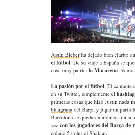
Justin Bieber
ha dejado bien clarito q
el fútbol
. De su viaje a España se que
la Macarena
cosa muy patria:
. Vamos
La pasión por el fútbol
. El cantante
el hashta
en su Twitter, simplemente
primeras cosas que hizo Justin nada m
blaugrana
del Barça y jugar un partidi
Barcelona se quedaran afónicas en su c
con los jugadores del Barça de 
vez
colado 5 goles al Shaktar.