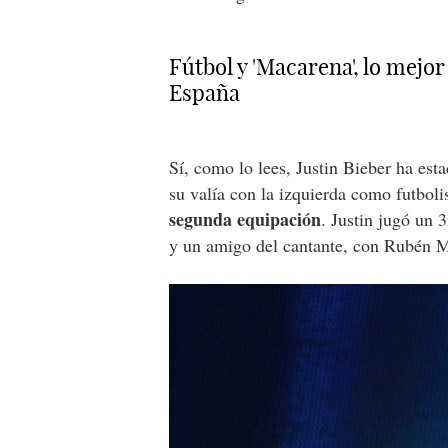
Fútbol y 'Macarena', lo mejor
España
Sí, como lo lees, Justin Bieber ha es
su valía con la izquierda como futboli
segunda equipación
. Justin jugó un 
y un amigo del cantante, con Rubén M