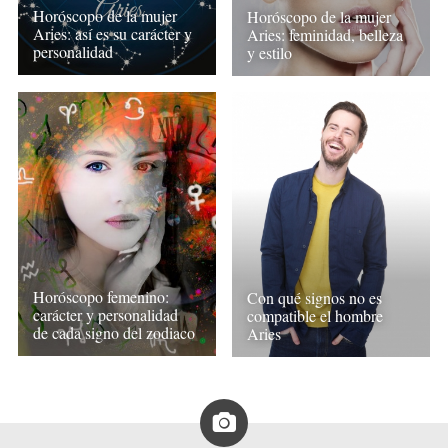
Horóscopo de la mujer
Horóscopo de la mujer
Aries: así es su carácter y
Aries: feminidad, belleza
personalidad
y estilo
Horóscopo femenino:
Con qué signos no es
carácter y personalidad
compatible el hombre
de cada signo del zodiaco
Aries