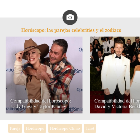
Horóscopo: las parejas celebrities y el zodiaco
Compatibilidad del horóscopo:
Compatibilidad del ho
Lady Gaga y Taylor Kinney
David y Victoria Bec
Pareja
Horóscopo
Horóscopo Chino
Tarot