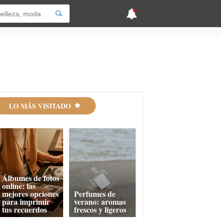
LO MÁS VISITADO
Álbumes de fotos
online: las
mejores opciones
Perfumes de
para imprimir
verano: aromas
tus recuerdos
frescos y ligeros