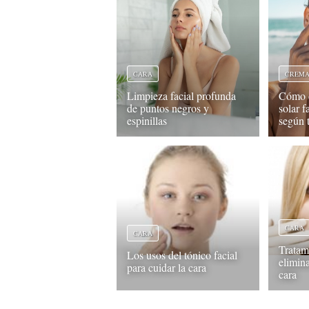
CARA
CREM
Limpieza facial profunda
Cómo e
de puntos negros y
solar f
espinillas
según t
CARA
CARA
Tratam
Los usos del tónico facial
elimina
para cuidar la cara
cara