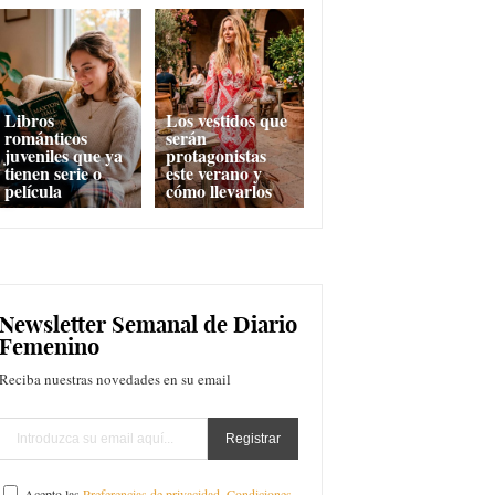
Libros
Los vestidos que
románticos
serán
juveniles que ya
protagonistas
tienen serie o
este verano y
película
cómo llevarlos
Newsletter Semanal de Diario
Femenino
Reciba nuestras novedades en su email
Acepto las
Preferencias de privacidad
,
Condiciones