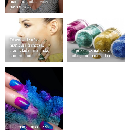
manicura, uñas perfectas
paso a paso
Diseños de uñas:
manicura francesa,
craquelada, imantada,
Tipos de esmaltes de
con brillantina...
uñas, uno para cada día
Las manicuras que se