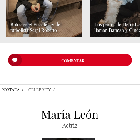
Baloo es el Poodle toy del
Los perros de Demi Lo
futbolista Sergi Roberto
llaman Batman y Cinde
COMENTAR
PORTADA
CELEBRITY
María León
Actriz