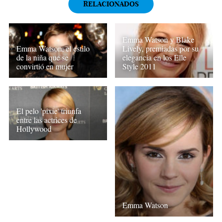
RELACIONADOS
Emma Watson y Blake
Emma Watson, el estilo
Lively, premiadas por su
de la niña que se
elegancia en los Elle
convirtió en mujer
Style 2011
El pelo 'pixie' triunfa
entre las actrices de
Hollywood
Emma Watson