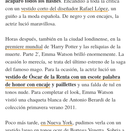
acaparó todos los flashes
. Encandiló a toda la crítica
con un
vestido corto del diseñador Rafael López
, un
guiño a la moda española. De negro y con encajes, la
actriz lució maravillosa.
Horas después, también en la ciudad londinense, en la
premiere mundial
de 'Harry Potter y las reliquias de la
muerte. Parte 2', Emma Watson brilló enormemente. La
ocasión lo merecía, se trata del último estreno de la saga
del famoso mago. Para la ocasión, la actriz lució un
vestido de Óscar de la Renta con un escote palabra
de honor con encaje
y paillettes
y una falda de tul en
tonos nude. Para completar el look, Emma Watson
vistió una chaqueta blanca de Antonio Berardi de la
colección primavera verano 2011.
Poco más tarde,
en Nueva York
, pudimos verla con un
vestido largo en tonos ocre de Bottega Venetta
. Sobria a