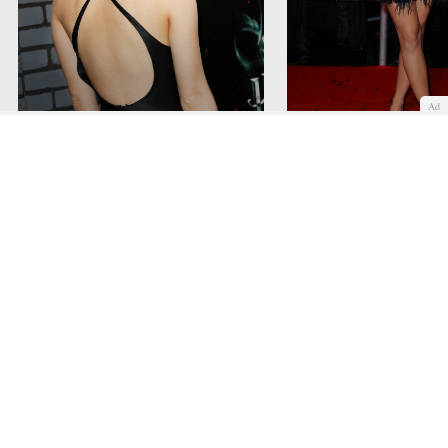
Ad
Emma Watson presumiendo de
Emma Watson con un
espalda
favorecedor vestido de
COMENTAR
Quiénes somos
Cookies