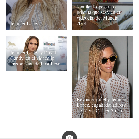
Jennifer Lopez, más
ridícula que sexy en el
videoclip del Mundial
Jennifer Lopez
2014
Jennifer Lopez y David
Gandy, en el videoclip
más sensual de First Love
Beyoncé, infiel y Jennifer
Lopez, engañada: adiós a
Jay Z y a Casper Smart