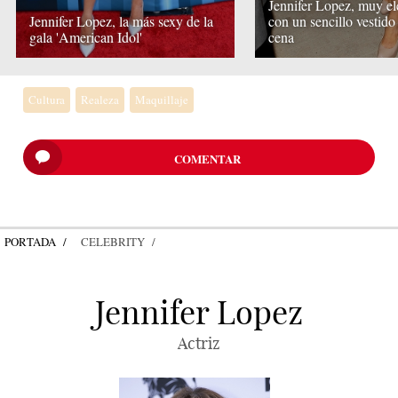
Jennifer Lopez, muy el
Jennifer Lopez, la más sexy de la
con un sencillo vestido 
gala 'American Idol'
cena
Cultura
Realeza
Maquillaje
COMENTAR
PORTADA
CELEBRITY
Jennifer Lopez
Actriz