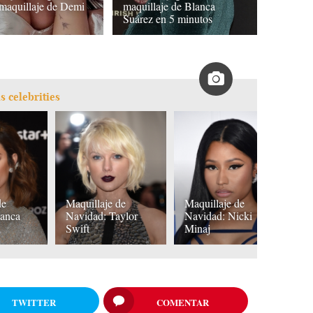
 maquillaje de Demi
maquillaje de Blanca
o
Suárez en 5 minutos
s celebrities
de
Maquillaje de
Maquillaje de
M
lanca
Navidad: Taylor
Navidad: Nicki
N
Swift
Minaj
K
TWITTER
COMENTAR