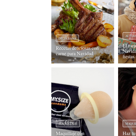
AUTOA
DIETA SANA
El mej
Recetas deliciosas con
Navida
carne para Navidad
fiesta
MAQUILLAJE
MAQUI
Maquillaje con
Haz tu