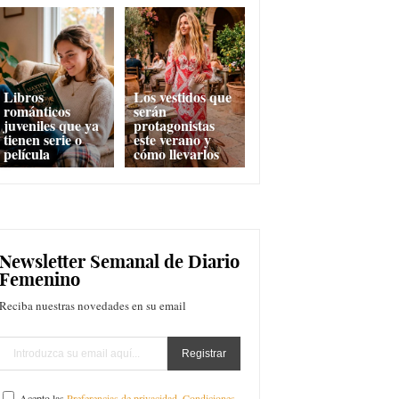
Libros
Los vestidos que
románticos
serán
juveniles que ya
protagonistas
tienen serie o
este verano y
película
cómo llevarlos
Newsletter Semanal de Diario
Femenino
Reciba nuestras novedades en su email
Acepto las
Preferencias de privacidad
,
Condiciones