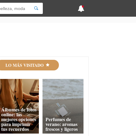
LO MÁS VISITADO
Álbumes de fotos
online: las
mejores opciones
Perfumes de
para imprimir
verano: aromas
tus recuerdos
frescos y ligeros