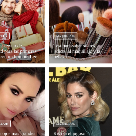
YUDA
MAQUILLAJE
or regalo de
Test para saber si eres
d para las primeras
'adicta' al maquillaje y la
s con un hombre Leo
belleza
LLAJE
MAQUILLAJE
s ojos más grandes
Recrea el jugoso