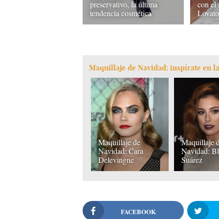
preservativo, la última
con el
tendencia cosmética
Lovat
Maquillaje de Navidad: inspírate en la
Maquillaje de
Maquillaje 
Navidad: Cara
Navidad: B
Delevingne
Suárez
FACEBOOK