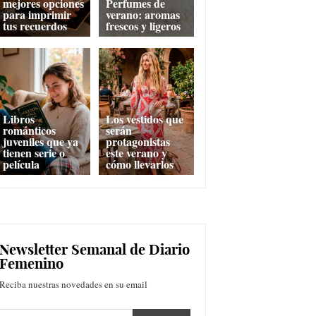
mejores opciones
Perfumes de
para imprimir
verano: aromas
tus recuerdos
frescos y ligeros
Libros
Los vestidos que
románticos
serán
juveniles que ya
protagonistas
tienen serie o
este verano y
película
cómo llevarlos
Newsletter Semanal de Diario
Femenino
Reciba nuestras novedades en su email