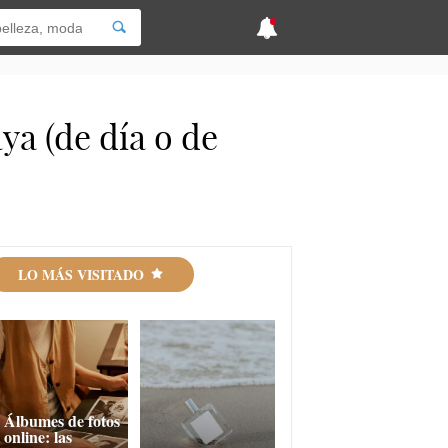
ya (de día o de
LO MÁS VISITADO
Álbumes de fotos
online: las