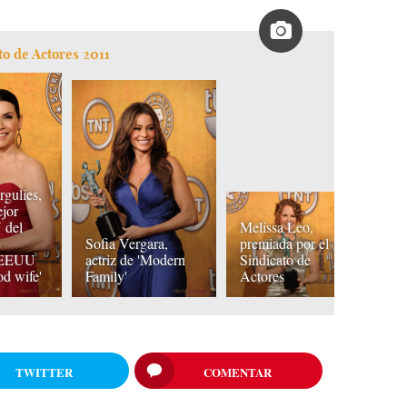
o de Actores 2011
rgulies,
jor
A
 del
Melissa Leo,
g
e
Sofia Vergara,
premiada por el
Si
e EEUU
actriz de 'Modern
Sindicato de
Ac
od wife'
Family'
Actores
'
TWITTER
COMENTAR