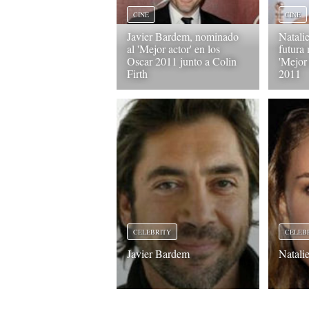
CINE
CINE
Javier Bardem, nominado
Natali
al 'Mejor actor' en los
futura
Oscar 2011 junto a Colin
'Mejor 
Firth
2011
CELEBRITY
CELEB
Javier Bardem
Natali