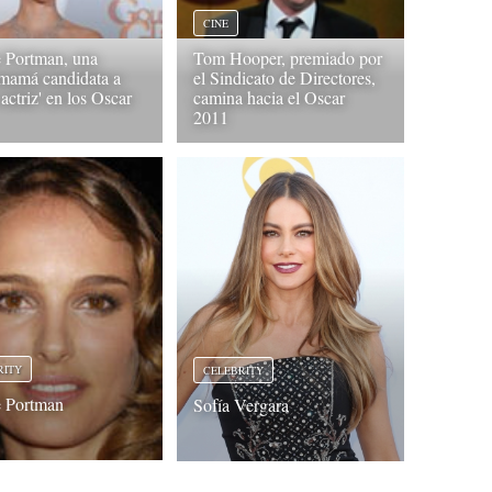
CINE
e Portman, una
Tom Hooper, premiado por
 mamá candidata a
el Sindicato de Directores,
actriz' en los Oscar
camina hacia el Oscar
2011
RITY
CELEBRITY
e Portman
Sofía Vergara