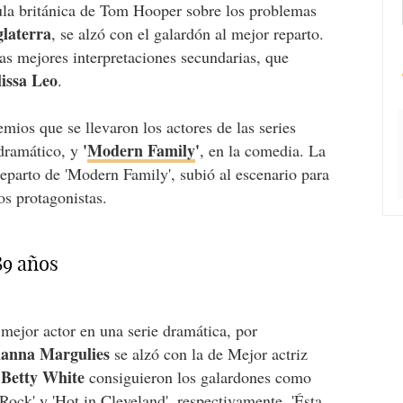
cula británica de Tom Hooper sobre los problemas
glaterra
, se alzó con el galardón al mejor reparto.
las mejores interpretaciones secundarias, que
issa Leo
.
emios que se llevaron los actores de las series
'
Modern Family
'
 dramático, y
, en la comedia. La
 reparto de 'Modern Family', subió al escenario para
os protagonistas.
89 años
l mejor actor en una serie dramática, por
ianna Margulies
se alzó con la de Mejor actriz
Betty White
y
consiguieron los galardones como
 Rock
' y 'Hot in Cleveland', respectivamente. 'Ésta