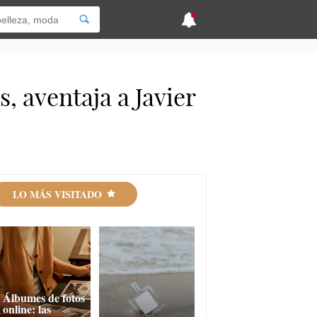
, aventaja a Javier
LO MÁS VISITADO
Álbumes de fotos
online: las