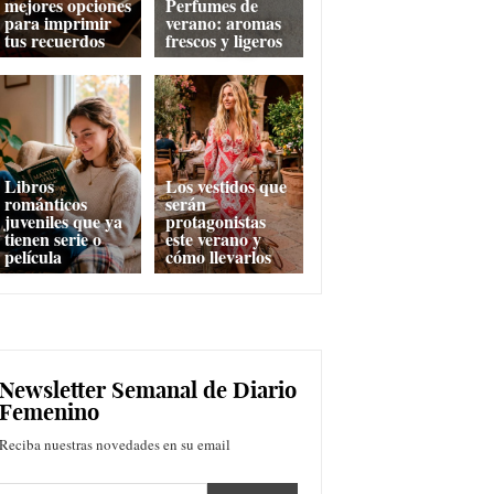
mejores opciones
Perfumes de
para imprimir
verano: aromas
tus recuerdos
frescos y ligeros
Libros
Los vestidos que
románticos
serán
juveniles que ya
protagonistas
tienen serie o
este verano y
película
cómo llevarlos
Newsletter Semanal de Diario
Femenino
Reciba nuestras novedades en su email