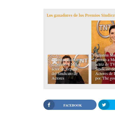
Los ganadores de los Premios Sindicat
Julianna Ma
Christian Bale, con
premio a Me
el premio a Mejor
actriz de TV
actor de Reparto
Sindicato d
del Sindicato de
Actores d
Actores
por 'The go
FACEBOOK