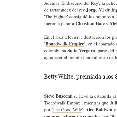
Además 'El discurso del Rey', la pelí
Jorge VI de In
de tartamudez del rey
'The Fighter' consiguió los premios a 
Christian Bale
Mel
fueron a parar a
y
En el área televisiva destacaron los pr
'
Boardwalk Empire
'
, en el apartado
Sofía Vergara
colombiana
, parte del
agradecer el premio junto al resto de l
Betty White, premiada a los 
Steve Buscemi
se llevó la estatuilla a
Jul
'Boardwalk Empire', mientras que
Alec Baldwin
por '
The Good Wife
'.
mejores actores de comedia
, por '
30