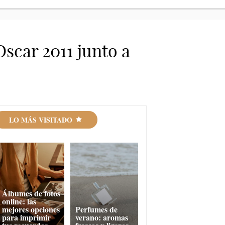
Oscar 2011 junto a
LO MÁS VISITADO
Álbumes de fotos
online: las
mejores opciones
Perfumes de
para imprimir
verano: aromas