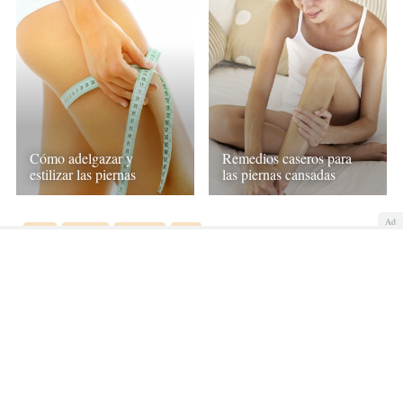
Cómo adelgazar y
Remedios caseros para
estilizar las piernas
las piernas cansadas
Ad
Cara
Cuerpo
Calzado
Pies
COMENTAR