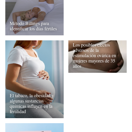
Método Billings para
identificar los días fértiles
Los posibles efectos
adversos de la
estimulación ovárica en
mujeres mayores de 35
años
El tabaco, la obesidad y
algunas sustancias
químicas influyen en la
fertilidad