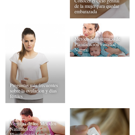
Conocer el ciclo genital
de la mujer para quedar
embarazada
Método Sintotérmico de
Planificación Familiar
Natural
Preguntas más frecuentes
sobre la ovulación y días
fértiles
Ventajas de los Métodos
Naturales de
Planificación Familiar