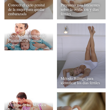
Conocer el ciclo genital
Preguntas más frecuentes
de la mujer para quedar
sobre la ovulación y días
embarazada
fértiles
Método Sintotérmico de
Planificación Familiar
Natural
Método Billings para
identificar los días fértiles
Ventajas de los Métodos
Naturales de