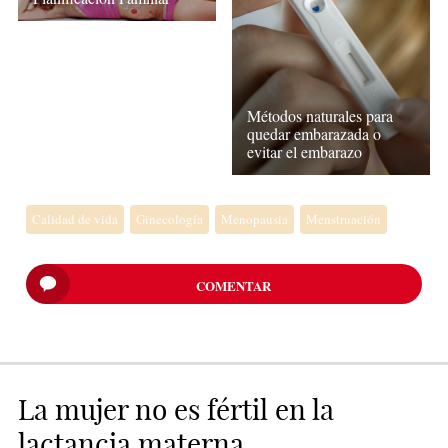
Métodos naturales para
quedar embarazada o
evitar el embarazo
Calidad de vida
Ginecología
Menopausia
Menstruación
COMENTAR
La mujer no es fértil en la
lactancia materna