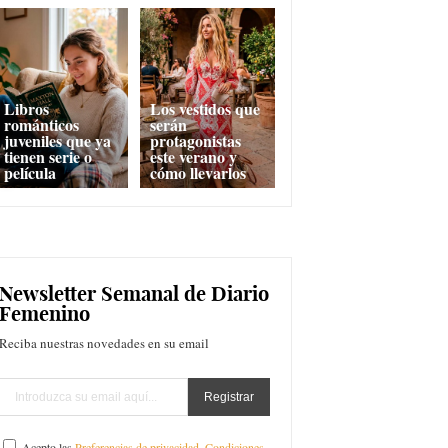
Libros
Los vestidos que
románticos
serán
juveniles que ya
protagonistas
tienen serie o
este verano y
película
cómo llevarlos
Newsletter Semanal de Diario
Femenino
Reciba nuestras novedades en su email
Acepto las
Preferencias de privacidad
,
Condiciones