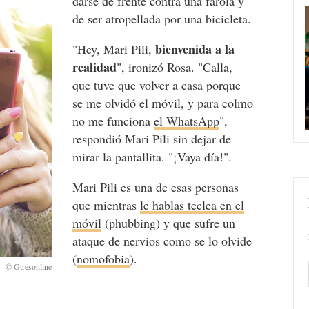
darse de frente contra una farola y
de ser atropellada por una bicicleta.
bienvenida a la
"Hey, Mari Pili,
realidad
", ironizó Rosa. "Calla,
que tuve que volver a casa porque
se me olvidó el móvil, y para colmo
no me funciona
el WhatsApp
",
respondió Mari Pili sin dejar de
mirar la pantallita. "¡Vaya día!".
Mari Pili es una de esas personas
que mientras
le hablas teclea en el
móvil
(phubbing) y que sufre un
ataque de nervios como se lo olvide
(
nomofobia
).