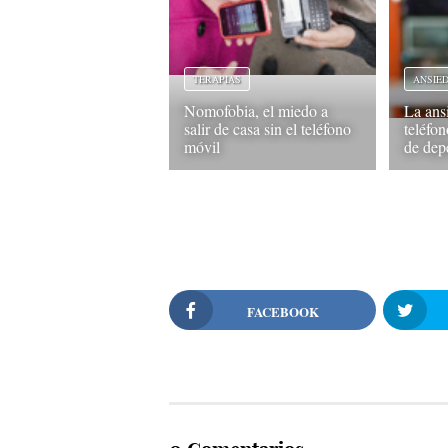
TERAPIAS
ANSIE
Nomofobia, el miedo a
La ans
salir de casa sin el teléfono
teléfon
móvil
de dep
FACEBOOK