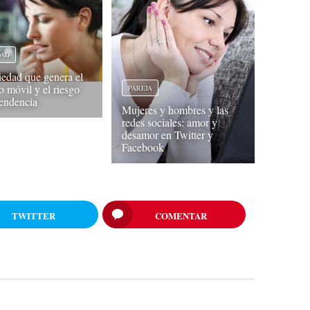
DAD
iedad que genera el
o móvil y el riesgo
PAREJA
endencia
Mujeres y hombres y las
redes sociales: amor y
desamor en Twitter y
Facebook
TWITTER
COMENTAR