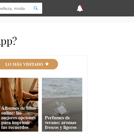
App?
LO MÁS VISITADO
Álbumes de fotos
online: las
mejores opciones
Perfumes de
para imprimir
verano: aromas
tus recuerdos
frescos y ligeros