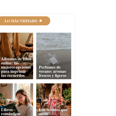
LO MÁS VISITADO
Álbumes de fotos
online: las
mejores opciones
Perfumes de
para imprimir
verano: aromas
tus recuerdos
frescos y ligeros
Libros
Los vestidos que
románticos
serán