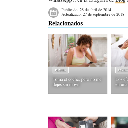
Publicado:
28 de abril de 2014
Actualizado:
27 de septiembre de 2018
Relacionados
PLANES
PAREJ
Toma el coche, pero no me
Los ef
dejes sin móvil
en una