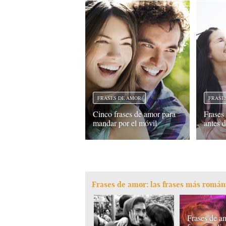
FRASES DE AMOR
FRASE
Cinco frases de amor para
Frases
mandar por el móvil
antes d
Frases de amor: las frases más román
Frases de a