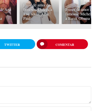
F
Frase de amor de
f
 de Ana
famosos: Dulceida
Frases de amor de
L
a
a su novia, Alba
famosos: Michelle
Pu
ma
Paul
a Barak Obama
b
TWITTER
COMENTAR