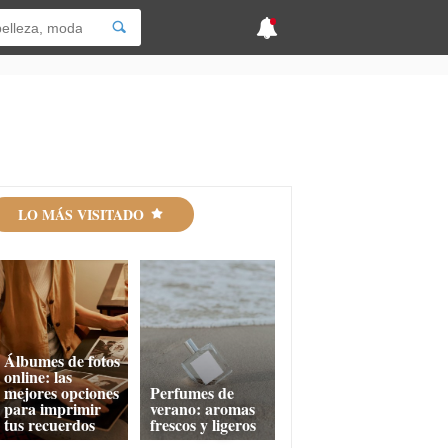
LO MÁS VISITADO
Álbumes de fotos
online: las
mejores opciones
Perfumes de
para imprimir
verano: aromas
tus recuerdos
frescos y ligeros