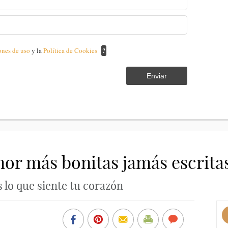
ones de uso
y la
Política de Cookies
?
Enviar
mor más bonitas jamás escrita
 lo que siente tu corazón