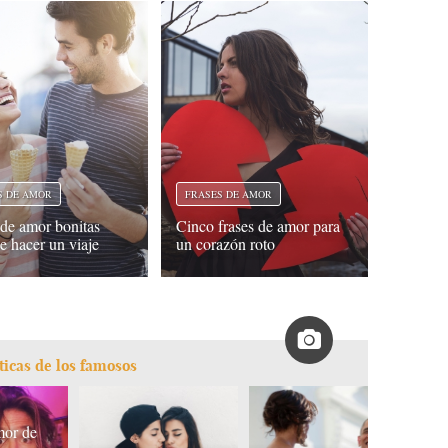
S DE AMOR
FRASES DE AMOR
 de amor bonitas
Cinco frases de amor para
e hacer un viaje
un corazón roto
ticas de los famosos
mor de