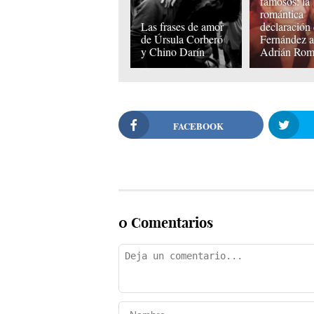
famosos: la
romántica
Las frases de amor
declaración
de Úrsula Corberó
Fernández 
y Chino Darín
Adrián Ro
FACEBOOK
0 Comentarios