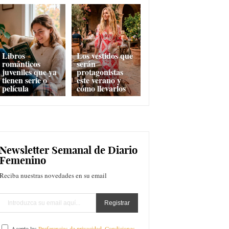
Libros
Los vestidos que
románticos
serán
juveniles que ya
protagonistas
tienen serie o
este verano y
película
cómo llevarlos
Newsletter Semanal de Diario
Femenino
Reciba nuestras novedades en su email
Acepto las
Preferencias de privacidad
,
Condiciones