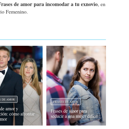
Frases de amor para incomodar a tu exnovio
, en
io Femenino.
S DE AMOR
FRASES DE AMOR
 de amor y
Frases de amor para
ción: cómo afrontar
seducir a una mujer difícil
amor