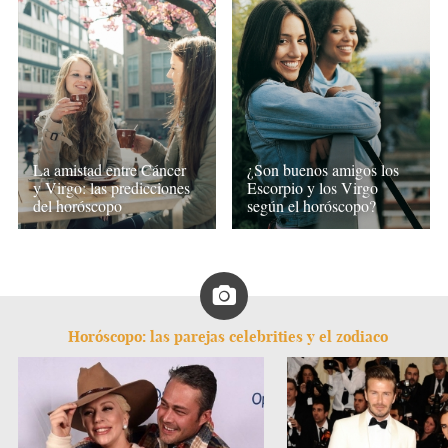
La amistad entre Cáncer
¿Son buenos amigos los
y Virgo: las predicciones
Escorpio y los Virgo
del horóscopo
según el horóscopo?
Horóscopo: las parejas celebrities y el zodiaco