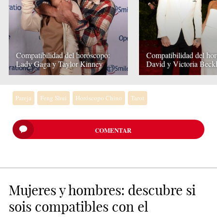
Compatibilidad del horóscopo:
Compatibilidad del ho
Lady Gaga y Taylor Kinney
David y Victoria Bec
Pareja
Feng Shui
Horóscopo Chino
Tarot
COMENTAR
Mujeres y hombres: descubre si
sois compatibles con el