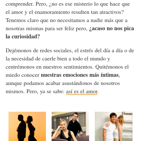
comprender. Pero, ¿no es ese misterio lo que hace que
el amor y el enamoramiento resulten tan atractivos?
Tenemos claro que no necesitamos a nadie más que a
¿acaso no nos pica
nosotras mismas para ser feliz pero,
la curiosidad?
Dejémonos de redes sociales, el estrés del día a día o de
la necesidad de caerle bien a todo el mundo y
centrémonos en nuestros sentimientos. Quitémonos el
nuestras emociones más íntimas
miedo conocer
,
aunque podamos acabar asustándonos de nosotros
mismos. Pero, ya se sabe:
así es el amor
.