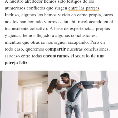
A nuestro alrededor hemos sido testigos de los
numerosos conflictos que surgen
entre las parejas
.
Incluso, algunos los hemos vivido en carne propia, otros
nos los han contado y otros están ahí, revoloteando en el
inconsciente colectivo. A base de experiencias, propias
y ajenas, hemos llegado a algunas conclusiones,
mientras que otras se nos siguen escapando. Pero en
compartir
todo caso, queremos
nuestras conclusiones,
encontramos el secreto de una
si acaso entre todas
pareja feliz.