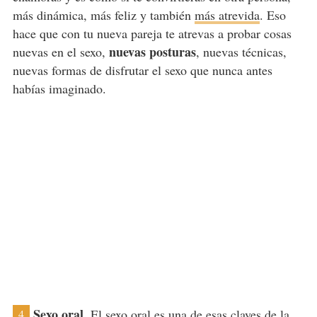
más dinámica, más feliz y también
más atrevida
. Eso
hace que con tu nueva pareja te atrevas a probar cosas
nuevas posturas
nuevas en el sexo,
, nuevas técnicas,
nuevas formas de disfrutar el sexo que nunca antes
habías imaginado.
Sexo oral.
El sexo oral es una de esas claves de la
4