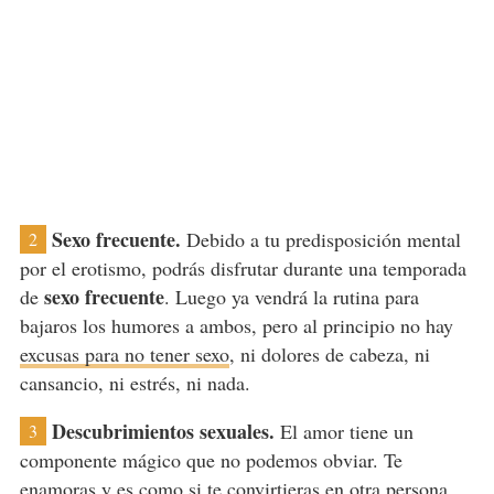
Sexo frecuente.
Debido a tu predisposición mental
2
por el erotismo, podrás disfrutar durante una temporada
sexo frecuente
de
. Luego ya vendrá la rutina para
bajaros los humores a ambos, pero al principio no hay
excusas para no tener sexo
, ni dolores de cabeza, ni
cansancio, ni estrés, ni nada.
Descubrimientos sexuales.
El amor tiene un
3
componente mágico que no podemos obviar. Te
enamoras y es como si te convirtieras en otra persona,