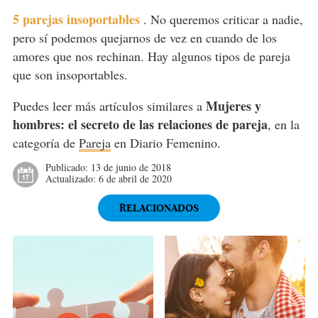
5 parejas insoportables
.
No queremos criticar a nadie,
pero sí podemos quejarnos de vez en cuando de los
amores que nos rechinan. Hay algunos tipos de pareja
que son insoportables.
Mujeres y
Puedes leer más artículos similares a
hombres: el secreto de las relaciones de pareja
, en la
categoría de
Pareja
en Diario Femenino.
Publicado:
13 de junio de 2018
Actualizado:
6 de abril de 2020
RELACIONADOS