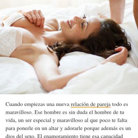
Cuando empiezas una nueva
relación de pareja
todo es
maravilloso. Ese hombre es sin duda el hombre de tu
vida, un ser especial y maravilloso al que poco te falta
para ponerle en un altar y adorarle porque además es un
dios del sexo. El enamoramiento tiene esa capacidad