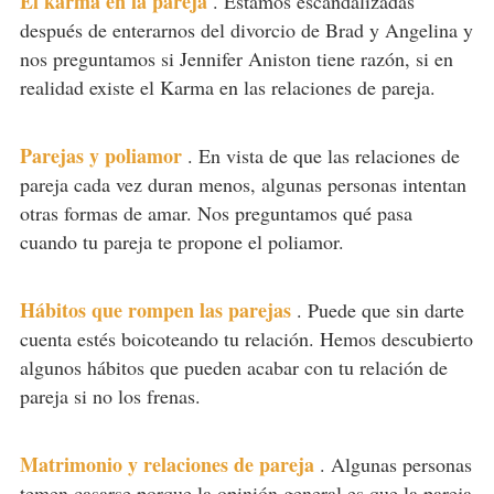
El karma en la pareja
.
Estamos escandalizadas
después de enterarnos del divorcio de Brad y Angelina y
nos preguntamos si Jennifer Aniston tiene razón, si en
realidad existe el Karma en las relaciones de pareja.
Parejas y poliamor
.
En vista de que las relaciones de
pareja cada vez duran menos, algunas personas intentan
otras formas de amar. Nos preguntamos qué pasa
cuando tu pareja te propone el poliamor.
Hábitos que rompen las parejas
.
Puede que sin darte
cuenta estés boicoteando tu relación. Hemos descubierto
algunos hábitos que pueden acabar con tu relación de
pareja si no los frenas.
Matrimonio y relaciones de pareja
.
Algunas personas
temen casarse porque la opinión general es que la pareja