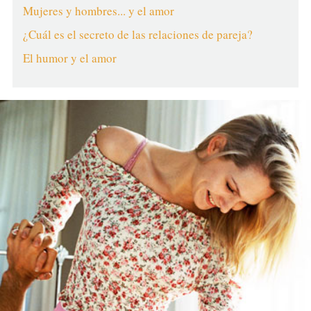
Mujeres y hombres... y el amor
¿Cuál es el secreto de las relaciones de pareja?
El humor y el amor