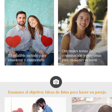
Originales temas de
El infalible método para
conversación y preguntas
enamorar y enamorarte
para cualquier ocasión
Enamora al objetivo: Ideas de fotos para hacer en pareja