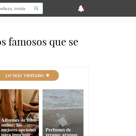
os famosos que se
LO MÁS VISITADO
Álbumes de fotos
online: las
mejores opciones
Perfumes de
para imprimir
verano: aromas