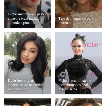
Cómo maquillarse, paso
a paso: sácate partido y
Tips de maquillaje para
aprende a pintarte
morenas
Kylie Jenner y las
Ficha el maquillaje de
tendencias de maquillaje
ojos ahumados azul de
más curiosas
Jessica Alba