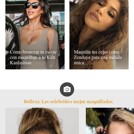
Cómo broncear tu escote
Maquilla tus cejas como
con maquillaje a lo Kim
Zendaya para una mirada
Kardashian
única
Belleza: Las celebrities mejor maquilladas