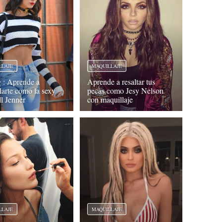
LLAJE
MAQUILLAJE
 : Aprende a
Aprende a resaltar tus
larte como la sexy
pecas como Jesy Nelson
l Jenner
con maquillaje
LLAJE
MAQUILLAJE