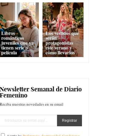
Libros
Los vestidos que
románticos
serán
juveniles que ya
protagonistas
tienen serie o
este verano y
película
cómo llevarlos
Newsletter Semanal de Diario
Femenino
Reciba nuestras novedades en su email
Acepto las
Preferencias de privacidad
,
Condiciones