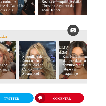
a rutina de
Recrea el maquillaje estilo
laje de Bella Hadid
Christina Aguilera de
 día a día
Kylie Jenner
ladas
Maquillaje de
Kim Kardashian
famosas: la
siempre destaca sus
ngne,
naturalidad de
pómulos y sus
Je
je muy
Candice
labios en
s
Swanepoel
maquillaje
b
TWITTER
COMENTAR