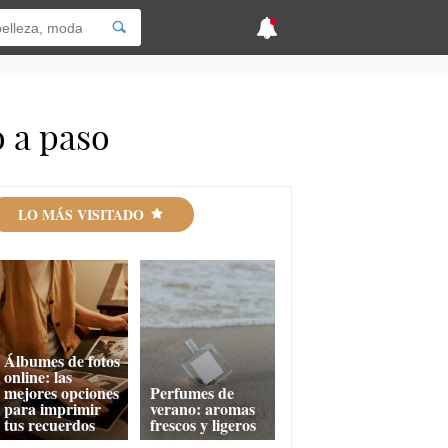
o a paso
LO MÁS VISITADO
Álbumes de fotos
online: las
mejores opciones
Perfumes de
para imprimir
verano: aromas
tus recuerdos
frescos y ligeros