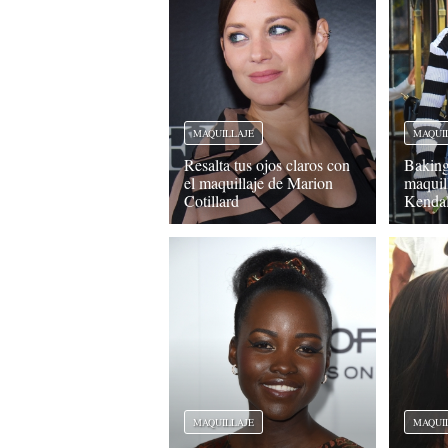
MAQUILLAJE
MAQUI
Resalta tus ojos claros con
Baking
el maquillaje de Marion
maquil
Cotillard
Kendal
MAQUILLAJE
MAQUI