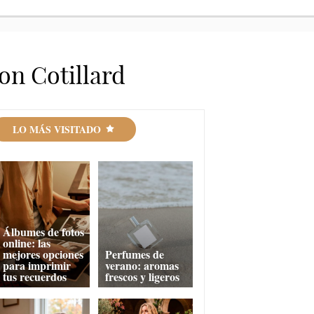
ion Cotillard
LO MÁS VISITADO
Álbumes de fotos
online: las
mejores opciones
Perfumes de
para imprimir
verano: aromas
tus recuerdos
frescos y ligeros