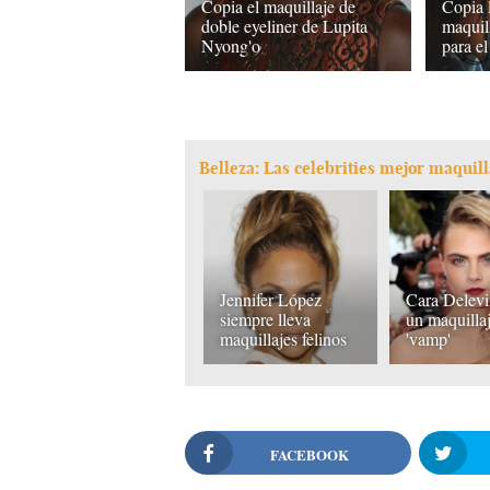
Copia el maquillaje de
Copia l
doble eyeliner de Lupita
maquil
Nyong'o
para el
Belleza: Las celebrities mejor maquil
Jennifer López
Cara Delevi
siempre lleva
un maquilla
maquillajes felinos
'vamp'
FACEBOOK