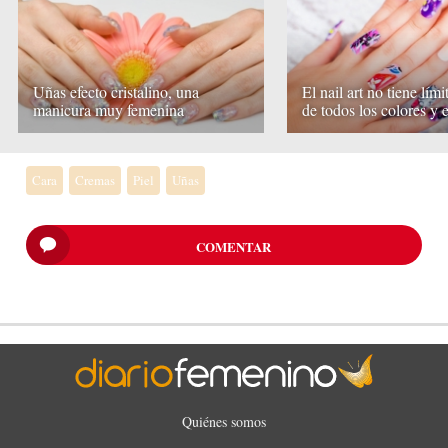
Uñas efecto cristalino, una
El nail art no tiene lími
manicura muy femenina
de todos los colores y e
Cara
Cremas
Piel
Uñas
COMENTAR
Quiénes somos