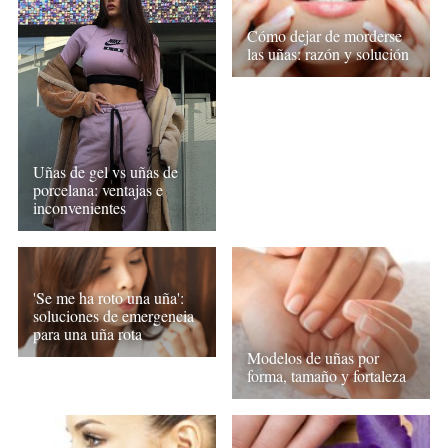
Cómo dejar de morderse
las uñas: razón y solución
Uñas de gel vs uñas de
porcelana: ventajas e
inconvenientes
'Se me ha roto una uña':
soluciones de emergencia
para una uña rota
Modelos de uñas por
forma, tamaño y fortaleza