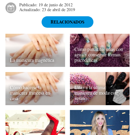
Publicado:
19 de junio de 2012
Actualizado:
23 de abril de 2019
RELACIONADOS
Cómo pintar tus uñas con
agua y conseguir formas
La manicura magnética
psicodélicas
Cómo hacerse la
Uñas a la última:
manicura francesa en
manicura de moda este
casa
verano