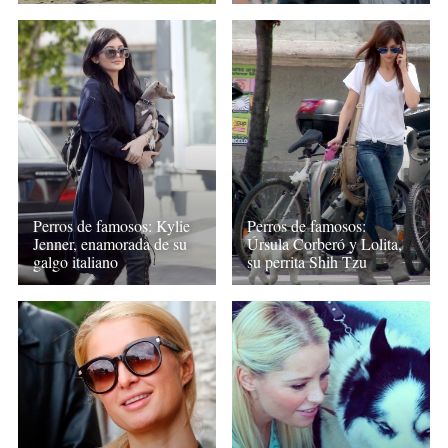
Perros de famosos: Kylie
Perros de famosos:
Jenner, enamorada de su
Úrsula Corberó y Lolita,
galgo italiano
su perrita Shih Tzu