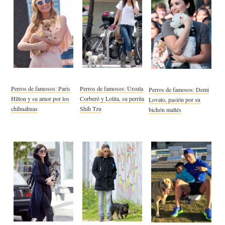
Perros de famosos: Paris
Perros de famosos: Úrsula
Perros de famosos: Demi
Hilton y su amor por los
Corberó y Lolita, su perrita
Lovato, pasión por su
chihuahuas
Shih Tzu
bichón maltés