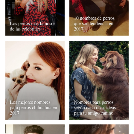
10 nombres de perros
Los perros más famosos
que son tendencia en
de las celebrities
2017
Los mejores nombres
Nombres para perros
para perros chihuahua en
según cada raza: ideas
2017
para tu amigo canino